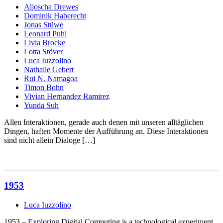
Aljoscha Drewes
Dominik Haberecht
Jonas Stüwe
Leonard Puhl
Livia Brocke
Lotta Stöver
Luca Iuzzolino
Nathalie Gebert
Rui N. Namagoa
Timon Bohn
Vivian Hernandez Ramirez
Yunda Suh
Allen Interaktionen, gerade auch denen mit unseren alltäglichen
Dingen, haften Momente der Aufführung an. Diese Interaktionen
sind nicht allein Dialoge […]
1953
Luca Iuzzolino
1953 – Exploring Digital Computing is a technological experiment