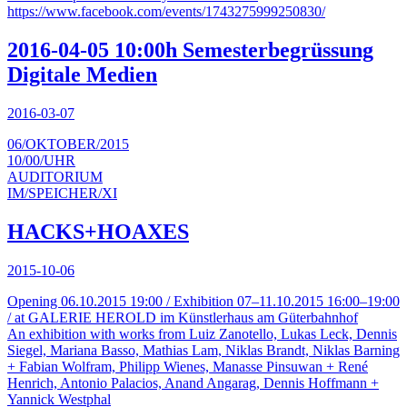
https://www.facebook.com/events/1743275999250830/
2016-04-05 10:00h Semesterbegrüssung
Digitale Medien
2016-03-07
06/OKTOBER/2015
10/00/UHR
AUDITORIUM
IM/SPEICHER/XI
HACKS+HOAXES
2015-10-06
Opening 06.10.2015 19:00 / Exhibition 07–11.10.2015 16:00–19:00
/ at GALERIE HEROLD im Künstlerhaus am Güterbahnhof
An exhibition with works from Luiz Zanotello, Lukas Leck, Dennis
Siegel, Mariana Basso, Mathias Lam, Niklas Brandt, Niklas Barning
+ Fabian Wolfram, Philipp Wienes, Manasse Pinsuwan + René
Henrich, Antonio Palacios, Anand Angarag, Dennis Hoffmann +
Yannick Westphal