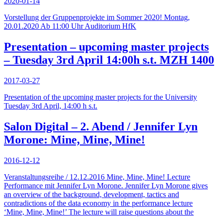
2020-01-14
Vorstellung der Gruppenprojekte im Sommer 2020! Montag,
20.01.2020 Ab 11:00 Uhr Auditorium HfK
Presentation – upcoming master projects
– Tuesday 3rd April 14:00h s.t. MZH 1400
2017-03-27
Pre­sen­ta­tion of the up­com­ing mas­ter pro­jects for the Uni­ver­sity
Tuesday 3rd April, 14:00 h s.t.
Salon Digital – 2. Abend / Jennifer Lyn
Morone: Mine, Mine, Mine!
2016-12-12
Veranstaltungsreihe / 12.12.2016 Mine, Mine, Mine! Lecture
Performance mit Jennifer Lyn Morone. Jennifer Lyn Morone gives
an overview of the background, development, tactics and
contradictions of the data economy in the performance lecture
‘Mine, Mine, Mine!’ The lecture will raise questions about the