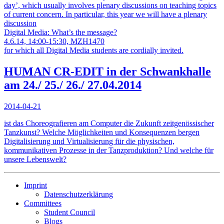
day’, which usually involves plenary discussions on teaching topics
of current concern. In particular, this year we will have a plenary
discussion
Digital Media: What’s the message?
4.6.14, 14:00-15:30, MZH1470
for which all Digital Media students are cordially invited.
HUMAN CR-EDIT in der Schwankhalle
am 24./ 25./ 26./ 27.04.2014
2014-04-21
ist das Choreografieren am Computer die Zukunft zeitgenössischer
Tanzkunst? Welche Möglichkeiten und Konsequenzen bergen
Digitalisierung und Virtualisierung für die physischen,
kommunikativen Prozesse in der Tanzproduktion? Und welche für
unsere Lebenswelt?
Imprint
Datenschutzerklärung
Committees
Student Council
Blogs